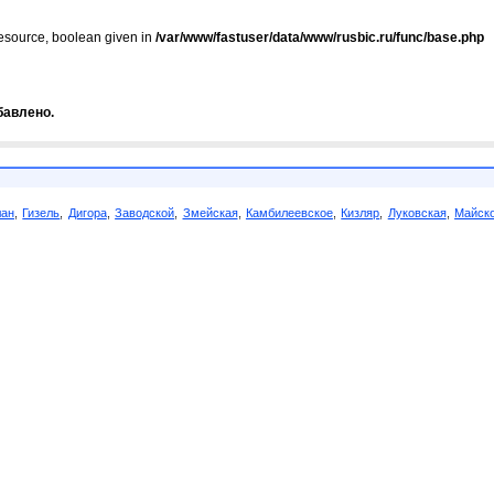
resource, boolean given in
/var/www/fastuser/data/www/rusbic.ru/func/base.php
бавлено.
лан
,
Гизель
,
Дигора
,
Заводской
,
Змейская
,
Камбилеевское
,
Кизляр
,
Луковская
,
Майск