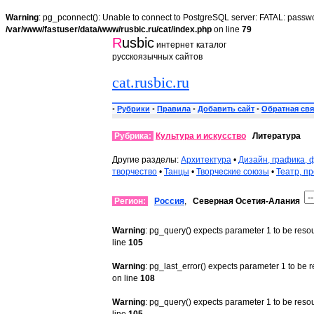
Warning
: pg_pconnect(): Unable to connect to PostgreSQL server: FATAL: passwo
/var/www/fastuser/data/www/rusbic.ru/cat/index.php
on line
79
R
usbic
интернет каталог
русскоязычных сайтов
cat.rusbic.ru
•
Рубрики
•
Правила
•
Добавить сайт
•
Обратная свя
Рубрика:
Культура и искусство
Литература
Другие разделы:
Архитектура
•
Дизайн, графика, 
творчество
•
Танцы
•
Творческие союзы
•
Театр, п
Регион:
Россия
,
Северная Осетия-Алания
Warning
: pg_query() expects parameter 1 to be reso
line
105
Warning
: pg_last_error() expects parameter 1 to be 
on line
108
Warning
: pg_query() expects parameter 1 to be reso