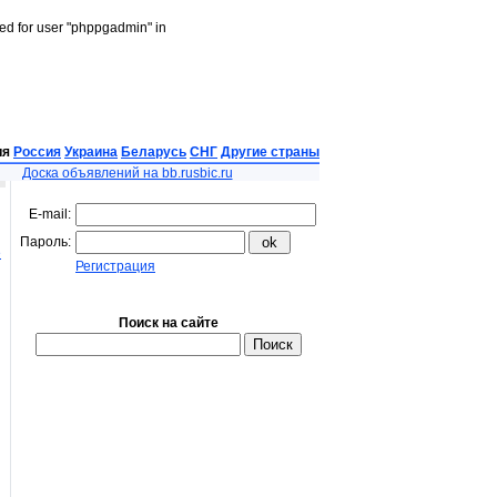
led for user "phppgadmin" in
ия
Россия
Украина
Беларусь
СНГ
Другие страны
Доска объявлений на bb.rusbic.ru
E-mail:
Пароль:
е
Регистрация
Поиск на сайте