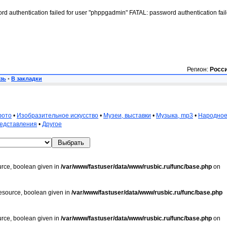
rd authentication failed for user "phppgadmin" FATAL: password authentication fai
Регион:
Росс
зь
•
В закладки
фото
•
Изобразительное искусство
•
Музеи, выставки
•
Музыка, mp3
•
Народно
редставления
•
Другое
urce, boolean given in
/var/www/fastuser/data/www/rusbic.ru/func/base.php
on
resource, boolean given in
/var/www/fastuser/data/www/rusbic.ru/func/base.php
urce, boolean given in
/var/www/fastuser/data/www/rusbic.ru/func/base.php
on