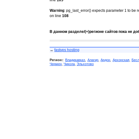
line
105
Warning
: pg_last_error() expects parameter 1 to be 
on line
108
В данном разделе/(+)регионе сайтов пока не до
→
fastvps hosting
Регион:
:
Владикавказ
,
Алагир
,
Ардон
,
Архонская
,
Бес
Чермен
,
Чикола
,
Эльхотово