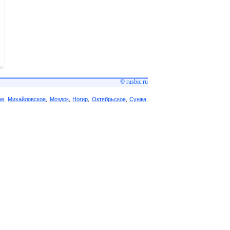
© rusbic.ru
ое
,
Михайловское
,
Моздок
,
Ногир
,
Октябрьское
,
Сунжа
,