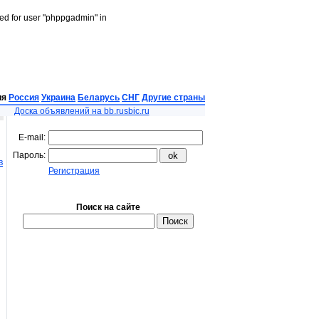
led for user "phppgadmin" in
ия
Россия
Украина
Беларусь
СНГ
Другие страны
Доска объявлений на bb.rusbic.ru
E-mail:
Пароль:
в
Регистрация
Поиск на сайте