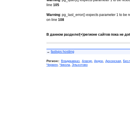
Warning
: pg_query() expects parameter 1 to be reso
line
105
Warning
: pg_last_error() expects parameter 1 to be 
on line
108
В данном разделе/(+)регионе сайтов пока не до
→
fastvps hosting
Регион:
:
Владикавказ
,
Алагир
,
Ардон
,
Архонская
,
Бес
Чермен
,
Чикола
,
Эльхотово