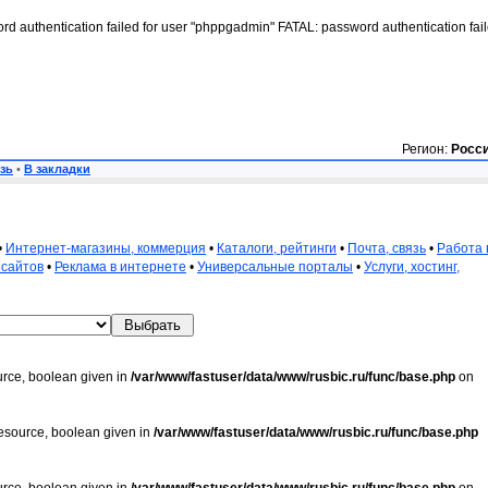
rd authentication failed for user "phppgadmin" FATAL: password authentication fai
Регион:
Росс
зь
•
В закладки
•
Интернет-магазины, коммерция
•
Каталоги, рейтинги
•
Почта, связь
•
Работа 
 сайтов
•
Реклама в интернете
•
Универсальные порталы
•
Услуги, хостинг,
urce, boolean given in
/var/www/fastuser/data/www/rusbic.ru/func/base.php
on
resource, boolean given in
/var/www/fastuser/data/www/rusbic.ru/func/base.php