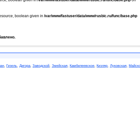
urce, boolean given in
/var/www/fastuser/data/www/rusbic.ru/func/base.php
on
resource, boolean given in
/var/www/fastuser/data/www/rusbic.ru/func/base.php
бавлено.
лан
,
Гизель
,
Дигора
,
Заводской
,
Змейская
,
Камбилеевское
,
Кизляр
,
Луковская
,
Майск