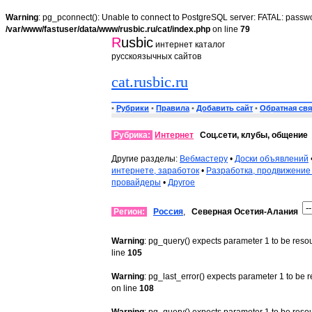
Warning
: pg_pconnect(): Unable to connect to PostgreSQL server: FATAL: passwo
/var/www/fastuser/data/www/rusbic.ru/cat/index.php
on line
79
R
usbic
интернет каталог
русскоязычных сайтов
cat.rusbic.ru
•
Рубрики
•
Правила
•
Добавить сайт
•
Обратная свя
Рубрика:
Интернет
Соц.сети, клубы, общение
Другие разделы:
Вебмастеру
•
Доски объявлений
интернете, заработок
•
Разработка, продвижение
провайдеры
•
Другое
Регион:
Россия
,
Северная Осетия-Алания
Warning
: pg_query() expects parameter 1 to be reso
line
105
Warning
: pg_last_error() expects parameter 1 to be 
on line
108