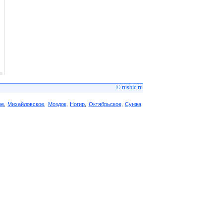
© rusbic.ru
ое
,
Михайловское
,
Моздок
,
Ногир
,
Октябрьское
,
Сунжа
,