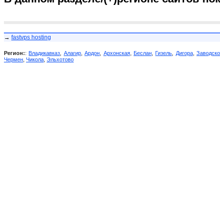
→
fastvps hosting
Регион:
:
Владикавказ
,
Алагир
,
Ардон
,
Архонская
,
Беслан
,
Гизель
,
Дигора
,
Заводск
Чермен
,
Чикола
,
Эльхотово