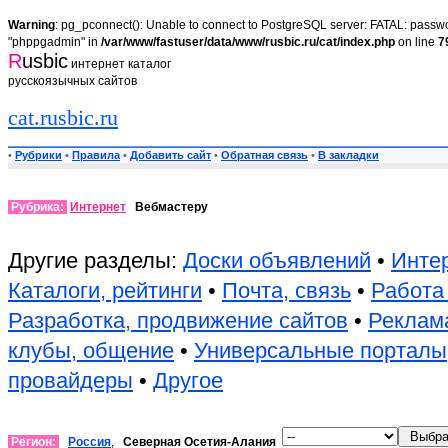
Warning
: pg_pconnect(): Unable to connect to PostgreSQL server: FATAL: passwor
"phppgadmin" in
/var/www/fastuser/data/www/rusbic.ru/cat/index.php
on line
7
R
usbic
интернет каталог
русскоязычных сайтов
cat.rusbic.ru
•
Рубрики
•
Правила
•
Добавить сайт
•
Обратная связь
•
В закладки
Рубрика:
Интернет
Вебмастеру
Другие разделы:
Доски объявлений
•
Инте
Каталоги, рейтинги
•
Почта, связь
•
Работа 
Разработка, продвижение сайтов
•
Реклама
клубы, общение
•
Универсальные порталы
провайдеры
•
Другое
Регион:
Россия
,
Северная Осетия-Алания