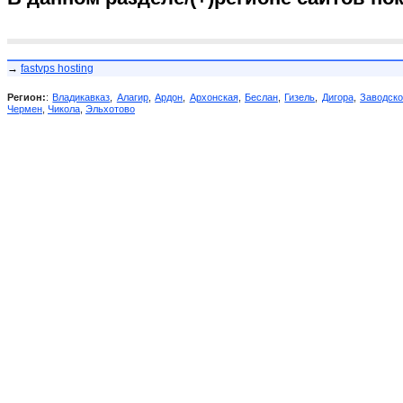
→
fastvps hosting
Регион:
:
Владикавказ
,
Алагир
,
Ардон
,
Архонская
,
Беслан
,
Гизель
,
Дигора
,
Заводск
Чермен
,
Чикола
,
Эльхотово