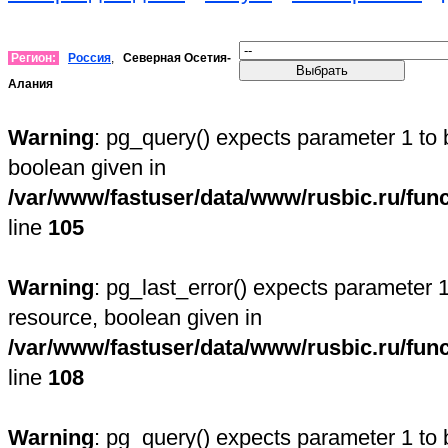
Регион:
Россия
,
Северная Осетия-
Алания
Warning
: pg_query() expects parameter 1 to 
boolean given in
/var/www/fastuser/data/www/rusbic.ru/fun
line
105
Warning
: pg_last_error() expects parameter 1
resource, boolean given in
/var/www/fastuser/data/www/rusbic.ru/fun
line
108
Warning
: pg_query() expects parameter 1 to 