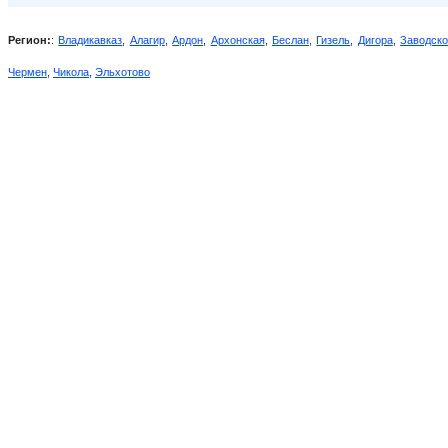
Регион:
:
Владикавказ
,
Алагир
,
Ардон
,
Архонская
,
Беслан
,
Гизель
,
Дигора
,
Заводск
Чермен
,
Чикола
,
Эльхотово