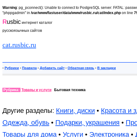
Warning
: pg_pconnect(): Unable to connect to PostgreSQL server: FATAL: passwor
"phppgadmin" in
/var/www/fastuser/data/www/rusbic.ru/cat/index.php
on line
7
R
usbic
интернет каталог
русскоязычных сайтов
cat.rusbic.ru
•
Рубрики
•
Правила
•
Добавить сайт
•
Обратная связь
•
В закладки
Рубрика:
Товары и услуги
Бытовая техника
Другие разделы:
Книги, диски
•
Красота и 
Одежда, обувь
•
Подарки, украшения
•
Пр
Товары для дома
•
Услуги
•
Электроника
•