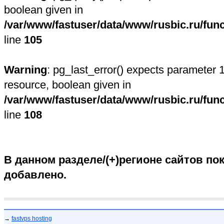
boolean given in
/var/www/fastuser/data/www/rusbic.ru/fun
line
105
Warning
: pg_last_error() expects parameter 1
resource, boolean given in
/var/www/fastuser/data/www/rusbic.ru/fun
line
108
В данном разделе/(+)регионе сайтов пок
добавлено.
→
fastvps hosting