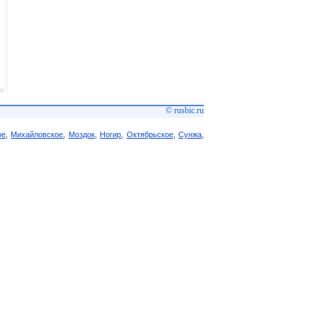
© rusbic.ru
ое
,
Михайловское
,
Моздок
,
Ногир
,
Октябрьское
,
Сунжа
,