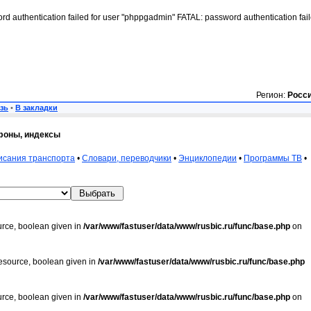
rd authentication failed for user "phppgadmin" FATAL: password authentication fai
Регион:
Росс
зь
•
В закладки
фоны, индексы
исания транспорта
•
Словари, переводчики
•
Энциклопедии
•
Программы ТВ
•
urce, boolean given in
/var/www/fastuser/data/www/rusbic.ru/func/base.php
on
resource, boolean given in
/var/www/fastuser/data/www/rusbic.ru/func/base.php
urce, boolean given in
/var/www/fastuser/data/www/rusbic.ru/func/base.php
on