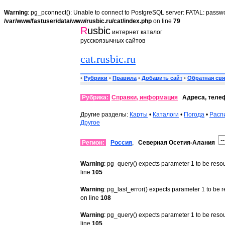
Warning
: pg_pconnect(): Unable to connect to PostgreSQL server: FATAL: passwo
/var/www/fastuser/data/www/rusbic.ru/cat/index.php
on line
79
R
usbic
интернет каталог
русскоязычных сайтов
cat.rusbic.ru
•
Рубрики
•
Правила
•
Добавить сайт
•
Обратная свя
Рубрика:
Справки, информация
Адреса, теле
Другие разделы:
Карты
•
Каталоги
•
Погода
•
Расп
Другое
Регион:
Россия
,
Северная Осетия-Алания
Warning
: pg_query() expects parameter 1 to be reso
line
105
Warning
: pg_last_error() expects parameter 1 to be 
on line
108
Warning
: pg_query() expects parameter 1 to be reso
line
105