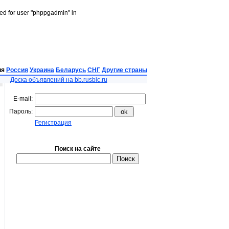
led for user "phppgadmin" in
ия
Россия
Украина
Беларусь
СНГ
Другие страны
Доска объявлений на bb.rusbic.ru
E-mail:
Пароль:
Регистрация
Поиск на сайте