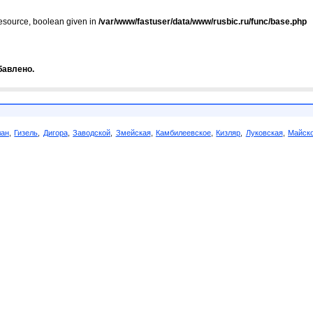
resource, boolean given in
/var/www/fastuser/data/www/rusbic.ru/func/base.php
бавлено.
лан
,
Гизель
,
Дигора
,
Заводской
,
Змейская
,
Камбилеевское
,
Кизляр
,
Луковская
,
Майск