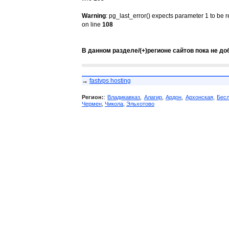
Warning
: pg_last_error() expects parameter 1 to be 
on line
108
В данном разделе/(+)регионе сайтов пока не до
→
fastvps hosting
Регион:
:
Владикавказ
,
Алагир
,
Ардон
,
Архонская
,
Бес
Чермен
,
Чикола
,
Эльхотово