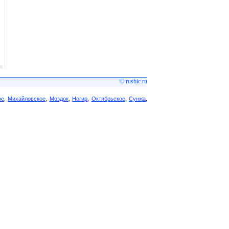
© rusbic.ru
ое
,
Михайловское
,
Моздок
,
Ногир
,
Октябрьское
,
Сунжа
,