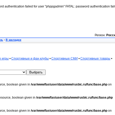
rd authentication failed for user "phppgadmin" FATAL: password authentication fai
Регион:
Росс
зь
•
В закладки
е игры
•
Спортивные и фан клубы
•
Спортивные СМИ
•
Спортивные товары
•
urce, boolean given in
/var/www/fastuser/data/www/rusbic.ru/func/base.php
on
resource, boolean given in
/var/www/fastuser/data/www/rusbic.ru/func/base.php
urce, boolean given in
/var/www/fastuser/data/www/rusbic.ru/func/base.php
on