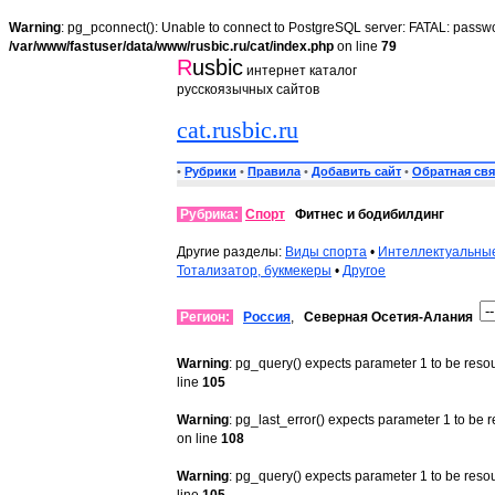
Warning
: pg_pconnect(): Unable to connect to PostgreSQL server: FATAL: passwo
/var/www/fastuser/data/www/rusbic.ru/cat/index.php
on line
79
R
usbic
интернет каталог
русскоязычных сайтов
cat.rusbic.ru
•
Рубрики
•
Правила
•
Добавить сайт
•
Обратная свя
Рубрика:
Спорт
Фитнес и бодибилдинг
Другие разделы:
Виды спорта
•
Интеллектуальны
Тотализатор, букмекеры
•
Другое
Регион:
Россия
,
Северная Осетия-Алания
Warning
: pg_query() expects parameter 1 to be reso
line
105
Warning
: pg_last_error() expects parameter 1 to be 
on line
108
Warning
: pg_query() expects parameter 1 to be reso