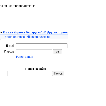
led for user "phppgadmin" in
ия
Россия
Украина
Беларусь
СНГ
Другие страны
Доска объявлений на bb.rusbic.ru
E-mail:
Пароль:
Регистрация
Поиск на сайте