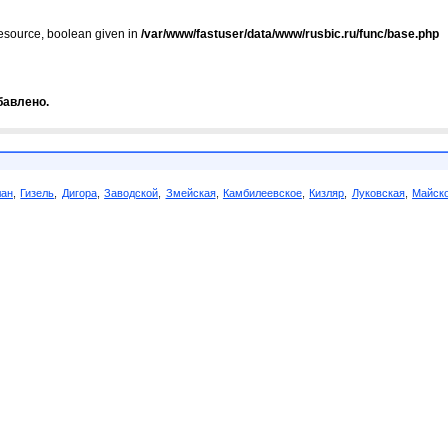
resource, boolean given in
/var/www/fastuser/data/www/rusbic.ru/func/base.php
бавлено.
лан
,
Гизель
,
Дигора
,
Заводской
,
Змейская
,
Камбилеевское
,
Кизляр
,
Луковская
,
Майск