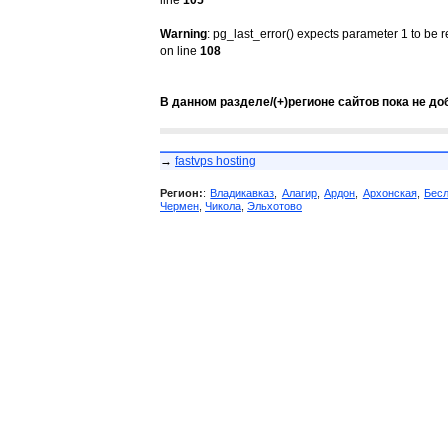
line
105
Warning
: pg_last_error() expects parameter 1 to be 
on line
108
В данном разделе/(+)регионе сайтов пока не до
→
fastvps hosting
Регион:
:
Владикавказ
,
Алагир
,
Ардон
,
Архонская
,
Бес
Чермен
,
Чикола
,
Эльхотово