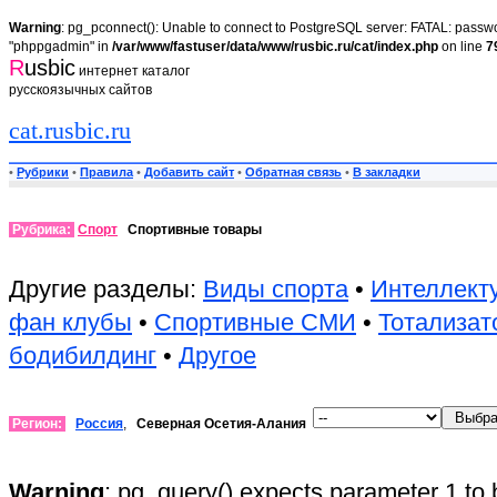
Warning
: pg_pconnect(): Unable to connect to PostgreSQL server: FATAL: passwor
"phppgadmin" in
/var/www/fastuser/data/www/rusbic.ru/cat/index.php
on line
7
R
usbic
интернет каталог
русскоязычных сайтов
cat.rusbic.ru
•
Рубрики
•
Правила
•
Добавить сайт
•
Обратная связь
•
В закладки
Рубрика:
Спорт
Спортивные товары
Другие разделы:
Виды спорта
•
Интеллект
фан клубы
•
Спортивные СМИ
•
Тотализат
бодибилдинг
•
Другое
Регион:
Россия
,
Северная Осетия-Алания
Warning
: pg_query() expects parameter 1 to 