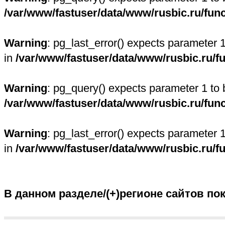
/var/www/fastuser/data/www/rusbic.ru/fun
Warning
: pg_last_error() expects parameter 
in
/var/www/fastuser/data/www/rusbic.ru/f
Warning
: pg_query() expects parameter 1 to 
/var/www/fastuser/data/www/rusbic.ru/fun
Warning
: pg_last_error() expects parameter 
in
/var/www/fastuser/data/www/rusbic.ru/f
В данном разделе/(+)регионе сайтов по