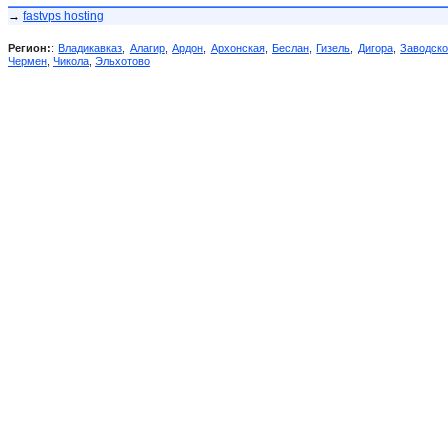
→
fastvps hosting
Регион:
:
Владикавказ
,
Алагир
,
Ардон
,
Архонская
,
Беслан
,
Гизель
,
Дигора
,
Заводск
Чермен
,
Чикола
,
Эльхотово