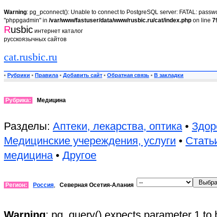
Warning
: pg_pconnect(): Unable to connect to PostgreSQL server: FATAL: passwor
"phppgadmin" in
/var/www/fastuser/data/www/rusbic.ru/cat/index.php
on line
7
R
usbic
интернет каталог
русскоязычных сайтов
cat.rusbic.ru
•
Рубрики
•
Правила
•
Добавить сайт
•
Обратная связь
•
В закладки
Рубрика:
Медицина
Разделы:
Аптеки, лекарства, оптика
•
Здор
Медицинские учереждения, услуги
•
Стать
медицина
•
Другое
Регион:
Россия
,
Северная Осетия-Алания
Warning
: pg_query() expects parameter 1 to 