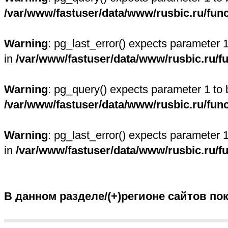
/var/www/fastuser/data/www/rusbic.ru/fun
Warning
: pg_last_error() expects parameter 
in
/var/www/fastuser/data/www/rusbic.ru/f
Warning
: pg_query() expects parameter 1 to 
/var/www/fastuser/data/www/rusbic.ru/fun
Warning
: pg_last_error() expects parameter 
in
/var/www/fastuser/data/www/rusbic.ru/f
В данном разделе/(+)регионе сайтов по